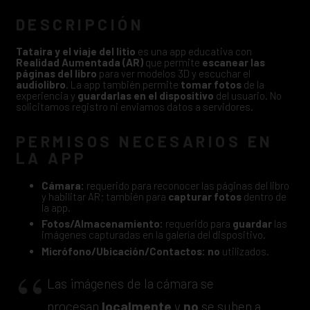
DESCRIPCIÓN
Tataira y el viaje del litio
es una app educativa con
Realidad Aumentada (AR)
que permite
escanear las
páginas del libro
para ver modelos 3D y escuchar el
audiolibro
. La app también permite
tomar fotos
de la
experiencia y
guardarlas en el dispositivo
del usuario. No
solicitamos registro ni enviamos datos a servidores.
PERMISOS NECESARIOS EN
LA APP
Cámara:
requerido para reconocer las páginas del libro
y habilitar AR; también para
capturar fotos
dentro de
la app.
Fotos/Almacenamiento:
requerido para
guardar
las
imágenes capturadas en la galería del dispositivo.
Micrófono/Ubicación/Contactos:
no
utilizados.
Las imágenes de la cámara se
procesan
localmente
y
no
se suben a